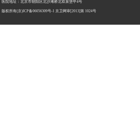
医院地址：北京市朝阳区北沙滩桥北双泉堡甲4号
版权所有(京)ICP备06056309号-1 京卫网审[2013]第 1024号