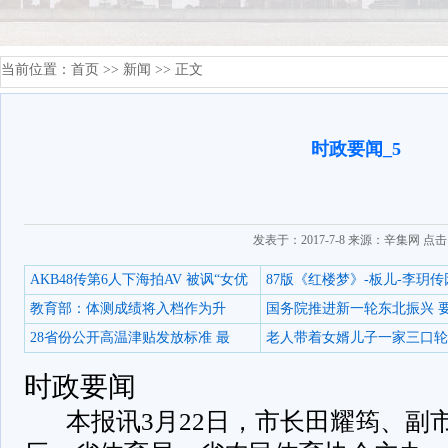
当前位置：
首页
>>
新闻
>> 正文
时政要闻_5
发表于：2017-7-8 来源：辛集网 点
AKB48传第6人下海拍AV 被讽“女优
87版《红楼梦》-板儿-李玥传
教育部：体测成绩将入档作为升
国务院推进新一轮东北振兴 
28省份公开高温津贴发放标准 最
老人带着女婿儿子一家三口轮
时政要闻
本报讯3月22日，市长田耀筠、副