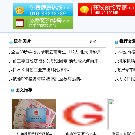
延伸阅读
推荐文
更多>>
全国89所学校共录取云南考生1117人 北大清华共
-神医-诈
-前三季度经济增长的积极因素-新动能从何而来
-浦东机
-日本９月份工业产出环比持平-
丧尸专车
-破除PPP投资障碍 提高民企参与热情-
-人民日
图文推荐
-社保缴费基数将调整...
-山西将实施“六大工...
曝曹云金豪宅内景