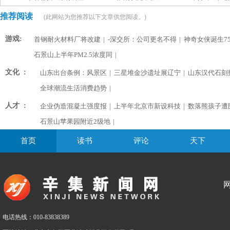
推荐阅读
(此网站为您推荐以下文章供您阅读。)
游戏:
首钢耐火材料厂将改建
|
-深交所：公司更名不得
|
神奇女侠诞生75
石景山上半年PM2.5浓度同
|
文化 :
山东出台条例：风景区
|
三星堆金沙遗址展辽宁
|
山东汉代石刻
全球潮流生活消费趋势
|
人才 :
企业伪造混凝土强度报
|
上半年北京市新设科技
|
数落熊孩子遭
石景山苹果园附近2级地
|
首页
读书
评论
天下
电话热线：010-83838389