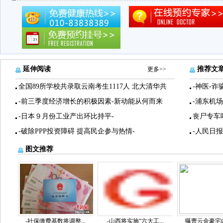
延伸阅读
推荐文
更多>>
全国89所学校共录取云南考生1117人 北大清华共
-神医-诈
-前三季度经济增长的积极因素-新动能从何而来
-浦东机
-日本９月份工业产出环比持平-
丧尸专车
-破除PPP投资障碍 提高民企参与热情-
-人民日
图文推荐
-社保缴费基数将调整...
-山西将实施“六大工...
曝曹云金豪宅内景