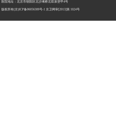
医院地址：北京市朝阳区北沙滩桥北双泉堡甲4号
版权所有(京)ICP备06056309号-1 京卫网审[2013]第 1024号