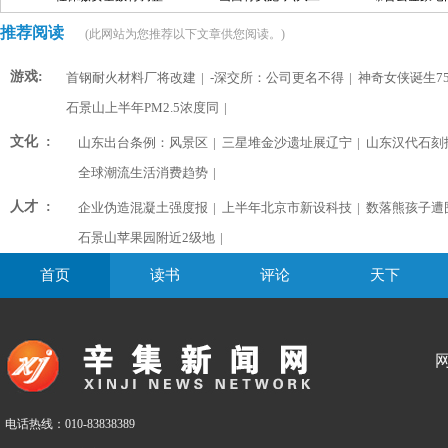
推荐阅读
(此网站为您推荐以下文章供您阅读。)
游戏:
首钢耐火材料厂将改建
|
-深交所：公司更名不得
|
神奇女侠诞生75
石景山上半年PM2.5浓度同
|
文化 :
山东出台条例：风景区
|
三星堆金沙遗址展辽宁
|
山东汉代石刻
全球潮流生活消费趋势
|
人才 :
企业伪造混凝土强度报
|
上半年北京市新设科技
|
数落熊孩子遭
石景山苹果园附近2级地
|
首页
读书
评论
天下
电话热线：010-83838389