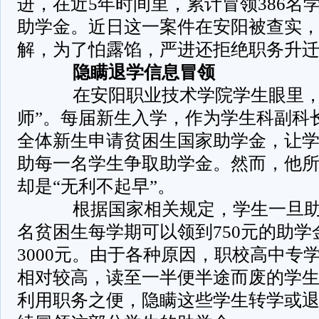
进，在近5年时间里，累计冒领386名学
助学金。近日这一案件在安阳被查实
解，为了怕露馅，严进还拒绝职务升
隐瞒退学信息冒领
在安阳职业技术学院学生眼里，
师”。每届新生入学，作为学生科副科
全体新生申请贫困生国家助学金，让
助每一名学生争取助学金。然而，他
却是“无利不起早”。
根据国家相关规定，学生一旦助
名贫困生每学期可以领到750元的助
3000元。由于各种原因，职校高中专
相对较高，读至一半便半途而废的学
利用职务之便，隐瞒这些学生转学或