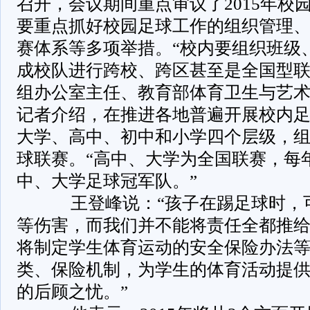
召开，会议期间重点审议了2015年校
要重点抓好校园足球工作的组织管理
赛体系等多项举措。“校内要组织班级
成校队进行跨校、跨区甚至是全国型联
组办公室主任、教育部体育卫生与艺
记者介绍，在推进各地普遍开展校内
大学、高中、初中和小学四个层级，
球联赛。“高中、大学为全国联赛，每
中、大学足球冠军队。”
王登峰说：“孩子在踢足球时，
等伤害，而我们并不能将责任全都推
将制定学生体育运动的安全保险办法
类、保险机制，为学生的体育活动提
的后顾之忧。”