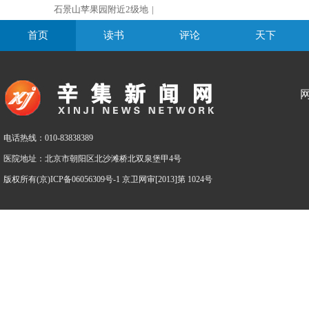
石景山苹果园附近2级地
|
首页
读书
评论
天下
电话热线：010-83838389
医院地址：北京市朝阳区北沙滩桥北双泉堡甲4号
版权所有(京)ICP备06056309号-1 京卫网审[2013]第 1024号