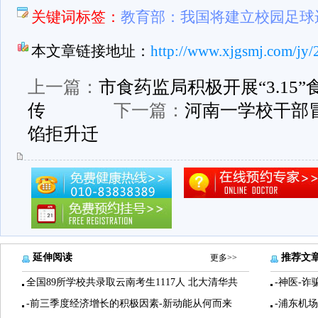
关键词标签：
教育部：我国将建立校园足球
本文章链接地址：
http://www.xjgsmj.com/jy/
上一篇：
市食药监局积极开展“3.15
传
下一篇：
河南一学校干部
馅拒升迁
延伸阅读
推荐文
更多>>
全国89所学校共录取云南考生1117人 北大清华共
-神医-诈
-前三季度经济增长的积极因素-新动能从何而来
-浦东机