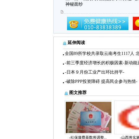
神秘面纱
延伸阅读
全国89所学校共录取云南考生1117人 
-前三季度经济增长的积极因素-新动能
-日本９月份工业产出环比持平-
-破除PPP投资障碍 提高民企参与热情-
图文推荐
-社保缴费基数将调整...
-山西将实施“