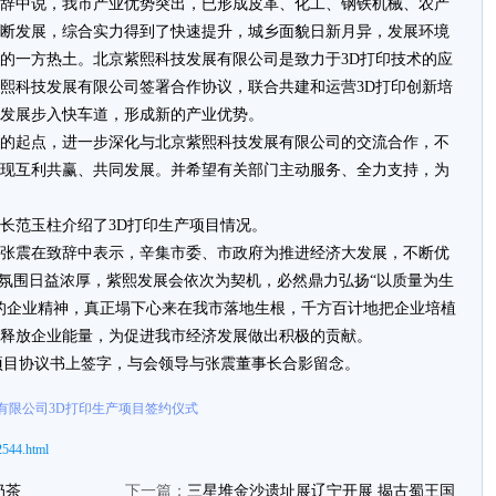
致辞中说，我市产业优势突出，已形成皮革、化工、钢铁机械、农产
断发展，综合实力得到了快速提升，城乡面貌日新月异，发展环境
的一方热土。北京紫熙科技发展有限公司是致力于3D打印技术的应
熙科技发展有限公司签署合作协议，联合共建和运营3D打印创新培
发展步入快车道，形成新的产业优势。
新的起点，进一步深化与北京紫熙科技发展有限公司的交流合作，不
现互利共赢、共同发展。并希望有关部门主动服务、全力支持，为
长范玉柱介绍了3D打印生产项目情况。
长张震在致辞中表示，辛集市委、市政府为推进经济大发展，不断优
”氛围日益浓厚，紫熙发展会依次为契机，必然鼎力弘扬“以质量为生
的企业精神，真正塌下心来在我市落地生根，千方百计地把企业培植
释放企业能量，为促进我市经济发展做出积极的贡献。
项目协议书上签字，与会领导与张震董事长合影留念。
有限公司3D打印生产项目签约仪式
2544.html
奶茶
下一篇：
三星堆金沙遗址展辽宁开展 揭古蜀王国