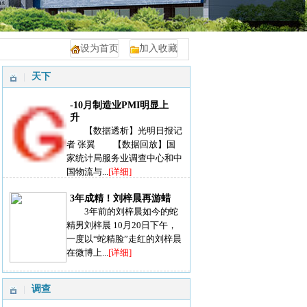
设为首页
加入收藏
天下
-10月制造业PMI明显上
升
【数据透析】光明日报记
者 张翼 【数据回放】国
家统计局服务业调查中心和中
国物流与...
[详细]
3年成精！刘梓晨再游蜡
3年前的刘梓晨如今的蛇
精男刘梓晨 10月20日下午，
一度以“蛇精脸”走红的刘梓晨
在微博上...
[详细]
调查