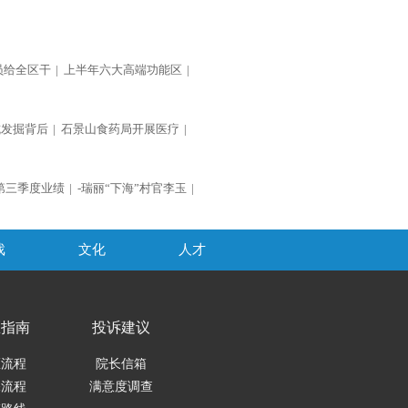
员给全区干
|
上半年六大高端功能区
|
坑发掘背后
|
石景山食药局开展医疗
|
第三季度业绩
|
-瑞丽“下海”村官李玉
|
戏
文化
人才
医指南
投诉建议
医流程
院长信箱
保流程
满意度调查