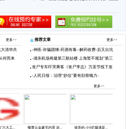
推荐文章
更多>>
更多>>
北大清华共
-神医-诈骗团继-药酒有毒--解药收费-后又出坑
从何而来
-浦东机场将建第三航站楼 上海暂不规划“第三
丧尸专车吓哭乘客《丧尸李志》万圣节线下发
-人民日报：治理“炒信”要有刮骨魄力-
更多>>
六大工...
曝曹云金豪宅内景 浓...
谁弄的-小S烂腿满是...