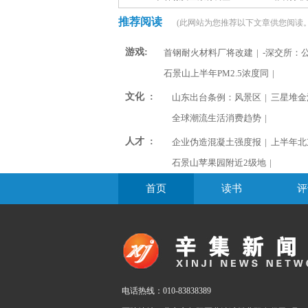
推荐阅读
(此网站为您推荐以下文章供您阅读。
游戏:
首钢耐火材料厂将改建
|
-深交所：
石景山上半年PM2.5浓度同
|
文化 :
山东出台条例：风景区
|
三星堆金
全球潮流生活消费趋势
|
人才 :
企业伪造混凝土强度报
|
上半年北
石景山苹果园附近2级地
|
首页
读书
评
电话热线：010-83838389