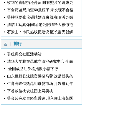
收到的喜帖扔还是留 附有照片的请柬更
市食药监局抽查60批粽子 未发现不合格
曝钟丽缇张伦硕结婚请柬 疑在临沂办婚
清洁工写真像闫妮 老公眼睛睁大被惊艳
石景山：市民热线提建议 区长当天就解
排行
群租房变社区活动站
清华大学将在昆成立滇池研究中心 全面
-全国成品油价格指数小幅下行-
山东巨野县法院官微挺马蓉 这是博头条
生育高峰催热昆明母婴市场 月嫂排到年
平谷诚信桃农组团上网卖桃
曝金莎突发胃痉挛昏迷 现入住上海某医