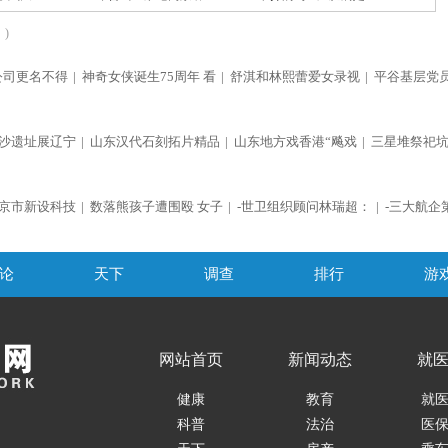
)
公司更名不得
|
神奇女侠诞生75周年 看
|
舒淇和林熙蕾爱女录视
|
平谷基层党
沙遗址展辽宁
|
山东汉代石刻拓片精品
|
山东地方戏香港“飚戏
|
三星堆祭祀
京市新设科技
|
数落熊孩子遭围殴 女子
|
-世卫组织顾问林瑞超：
|
-三大航企
论
天下
调查
排行
游
网站首页
新闻动态
就
健康
教育
就
科普
法治
医