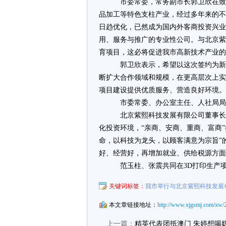
市委常委，常务副市长郭卫欣在
品加工等特色支柱产业，经过多年来的不
日趋优化，已然成为国内外客商投资兴业
用、服务与推广的专业性公司。与北京紫
育项目，这必将促进我市高新技术产业的
郭卫欣表示，希望以这次签约为
断扩大合作领域和规模，在更高层次上实
项目建设提供优质服务、营造良好环境。
市委常委、办公室主任、人社局局
北京紫熙科技发展有限公司董事
化投资环境，“亲商、安商、重商、富商
命，以科技为龙头，以顾客满意为宗旨”
好、经营好，再增加就业、供给税源方面
范玉柱、张震共同在3D打印生产
关键词标签：
我市举行与北京紫熙科技发展
本文章链接地址：
http://www.xjgsmj.com/xw/
上一篇：
精英代表团抵澳门 朱婷想喝