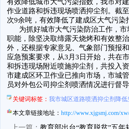
有效降低城市大气污染指数，我市对
作业道路和拆违现场喷洒抑尘剂。截至
次9余吨，有效降低了建成区大气污染
为抓好城市大气污染防治工作，市
职能，除坚决取缔露天烧烤和有效整
外，还根据专家意见、气象部门预报
应急预案要求，从3月3日开始，共在市
和拆违现场附近喷施抑尘剂，共投入资
市建成区环卫作业已推向市场，市城
员对外包公司抑尘剂喷洒情况进行督
关键词标签：
我市城区道路喷洒抑尘剂降低
本文章链接地址：
http://www.xjgsmj.com/xw
上一篇：
教育部出台“教育脱贫”五年规