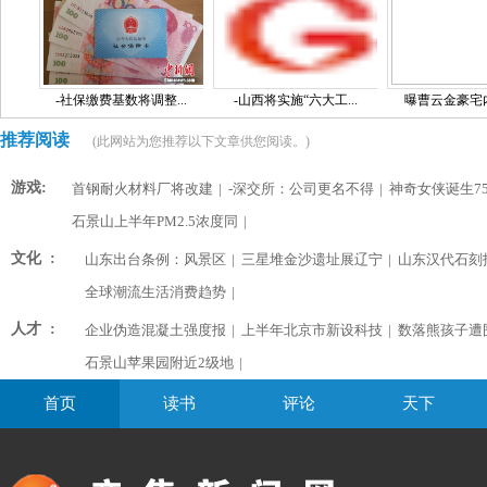
-社保缴费基数将调整...
-山西将实施“六大工...
曝曹云金豪宅内景
推荐阅读
(此网站为您推荐以下文章供您阅读。)
游戏:
首钢耐火材料厂将改建
|
-深交所：公司更名不得
|
神奇女侠诞生75
石景山上半年PM2.5浓度同
|
文化 :
山东出台条例：风景区
|
三星堆金沙遗址展辽宁
|
山东汉代石刻
全球潮流生活消费趋势
|
人才 :
企业伪造混凝土强度报
|
上半年北京市新设科技
|
数落熊孩子遭
石景山苹果园附近2级地
|
首页
读书
评论
天下