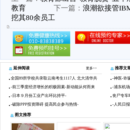
教育
下一篇：
浪潮欲接管IB
挖其80余员工
延伸阅读
推荐文
更多>>
全国89所学校共录取云南考生1117人 北大清华共
-神医-诈
-前三季度经济增长的积极因素-新动能从何而来
-浦东机
-日本９月份工业产出环比持平-
丧尸专车
-破除PPP投资障碍 提高民企参与热情-
-人民日
图文推荐