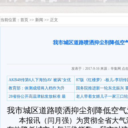
当前位置：
首页
>>
新闻
>> 正文
我市城区道路喷洒抑尘剂降低空
发表于：2017-9-16 来源：辛集网 点
AKB48传第6人下海拍AV 被讽“女优
87版《红楼梦》-板儿-李玥传
教育部：体测成绩将入档作为升
国务院推进新一轮东北振兴 
28省份公开高温津贴发放标准 最
老人带着女婿儿子一家三口轮
我市城区道路喷洒抑尘剂降低空气
本报讯（闫月强）为贯彻全省大气