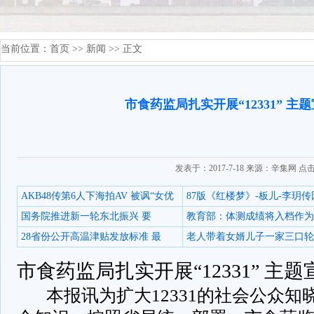
当前位置：
首页
>>
新闻
>> 正文
市食药监局扎实开展“12331” 主
发表于：2017-7-18 来源：辛集网 点
AKB48传第6人下海拍AV 被讽“女优
87版《红楼梦》-板儿-李玥传
国务院推进新一轮东北振兴 要
教育部：体测成绩将入档作为
28省份公开高温津贴发放标准 最
老人带着女婿儿子一家三口轮
市食药监局扎实开展“12331” 主
本报讯为扩大12331的社会公众