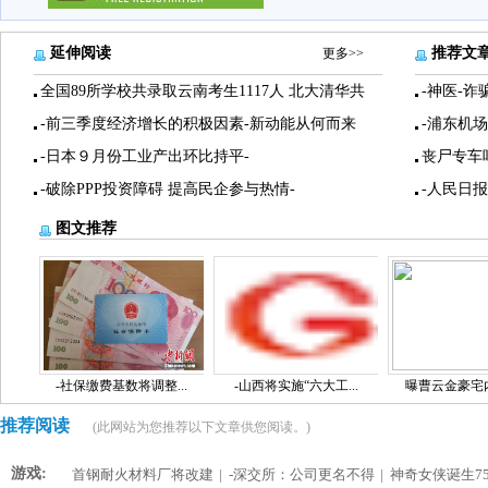
延伸阅读
推荐文
更多>>
全国89所学校共录取云南考生1117人 北大清华共
-神医-诈
-前三季度经济增长的积极因素-新动能从何而来
-浦东机
-日本９月份工业产出环比持平-
丧尸专车
-破除PPP投资障碍 提高民企参与热情-
-人民日
图文推荐
-社保缴费基数将调整...
-山西将实施“六大工...
曝曹云金豪宅内景
推荐阅读
(此网站为您推荐以下文章供您阅读。)
游戏:
首钢耐火材料厂将改建
|
-深交所：公司更名不得
|
神奇女侠诞生75