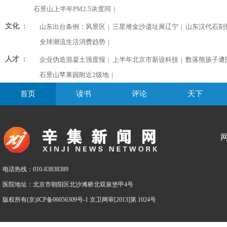
石景山上半年PM2.5浓度同
|
文化 :
山东出台条例：风景区
|
三星堆金沙遗址展辽宁
|
山东汉代石刻
全球潮流生活消费趋势
|
人才 :
企业伪造混凝土强度报
|
上半年北京市新设科技
|
数落熊孩子遭
石景山苹果园附近2级地
|
首页
读书
评论
天下
电话热线：010-83838389
医院地址：北京市朝阳区北沙滩桥北双泉堡甲4号
版权所有(京)ICP备06056309号-1 京卫网审[2013]第 1024号