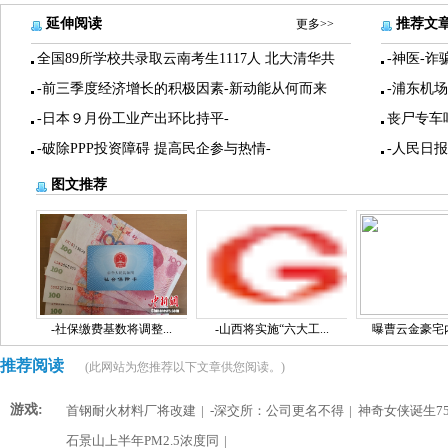
延伸阅读
推荐文
更多>>
全国89所学校共录取云南考生1117人 北大清华共
-神医-诈
-前三季度经济增长的积极因素-新动能从何而来
-浦东机
-日本９月份工业产出环比持平-
丧尸专车
-破除PPP投资障碍 提高民企参与热情-
-人民日
图文推荐
-社保缴费基数将调整...
-山西将实施“六大工...
曝曹云金豪宅内景
推荐阅读
(此网站为您推荐以下文章供您阅读。)
游戏:
首钢耐火材料厂将改建
|
-深交所：公司更名不得
|
神奇女侠诞生75
石景山上半年PM2.5浓度同
|