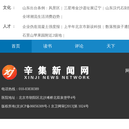
文化 :
山东出台条例：风景区
|
三星堆金沙遗址展辽宁
|
山东汉代石刻
全球潮流生活消费趋势
|
人才 :
企业伪造混凝土强度报
|
上半年北京市新设科技
|
数落熊孩子遭
石景山苹果园附近2级地
|
首页
读书
评论
天下
电话热线：010-83838389
医院地址：北京市朝阳区北沙滩桥北双泉堡甲4号
版权所有(京)ICP备06056309号-1 京卫网审[2013]第 1024号