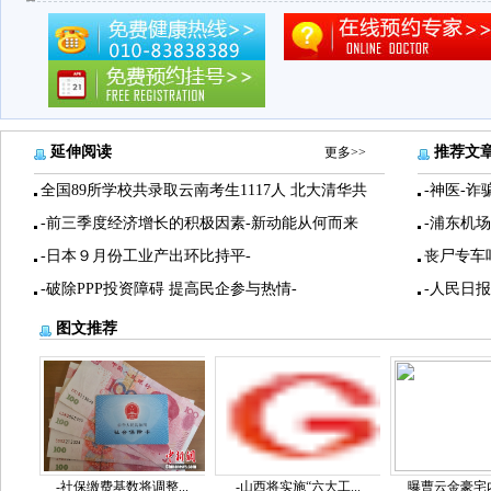
延伸阅读
推荐文
更多>>
全国89所学校共录取云南考生1117人 北大清华共
-神医-诈
-前三季度经济增长的积极因素-新动能从何而来
-浦东机
-日本９月份工业产出环比持平-
丧尸专车
-破除PPP投资障碍 提高民企参与热情-
-人民日
图文推荐
-社保缴费基数将调整...
-山西将实施“六大工...
曝曹云金豪宅内景