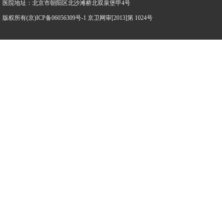
医院地址：北京市朝阳区北沙滩桥北双泉堡甲4号
版权所有(京)ICP备06056309号-1 京卫网审[2013]第 1024号