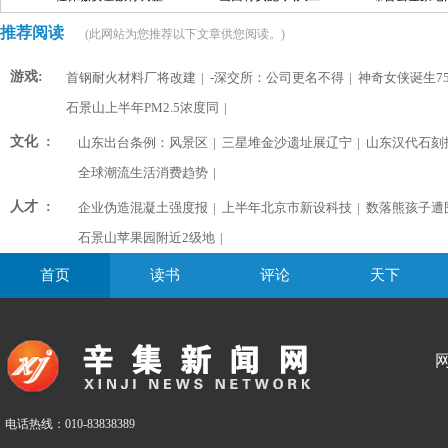
推荐阅读
(此网站为您推荐以下文章供您阅读。)
游戏:
首钢耐火材料厂将改建
|
-深交所：公司更名不得
|
神奇女侠诞生75
石景山上半年PM2.5浓度同
|
文化 :
山东出台条例：风景区
|
三星堆金沙遗址展辽宁
|
山东汉代石刻
全球潮流生活消费趋势
|
人才 :
企业伪造混凝土强度报
|
上半年北京市新设科技
|
数落熊孩子遭
石景山苹果园附近2级地
|
首页
读书
评论
天下
电话热线：010-83838389