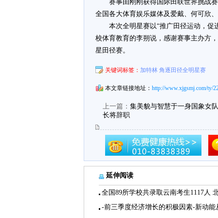
赛事由刚刚获得国际田联世界挑战赛
全国各大体育娱乐媒体及爱戴、何可欣、
本次全明星赛以“推广田径运动，促
校体育教育的李朔说，感谢赛事主办方，
星田径赛。
关键词标签：
加特林 角逐田径全明星赛
本文章链接地址：
http://www.xjgsmj.com/ty/2
上一篇：
集美貌与智慧于一身国象女
长将辞职
延伸阅读
全国89所学校共录取云南考生1117人 
-前三季度经济增长的积极因素-新动能