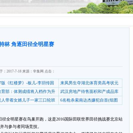
特林 角逐田径全明星赛
于：2017-7-18 来源：辛集网 点击：
87版《红楼梦》-板儿-李玥传因
来凤男生夺湖北体育类高考状元
教育部：体测成绩将入档作为升
武汉房地产待售面积和产成品库
老人带着女婿儿子一家三口轮班
6名枪杀索南达杰嫌犯自首(组图
16田径全明星赛在鸟巢开跑，这是2016国际田联世界田径挑战赛北京站
并与参与者同场竞技。