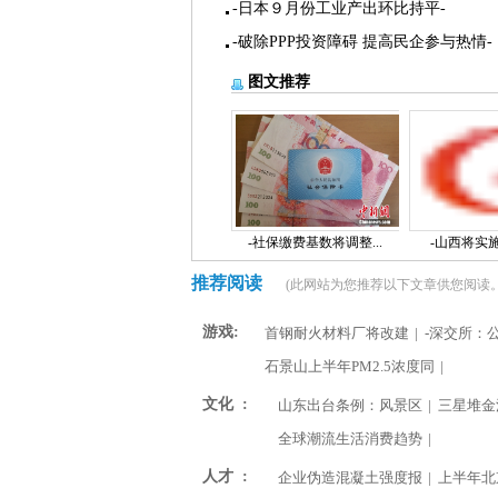
-日本９月份工业产出环比持平-
-破除PPP投资障碍 提高民企参与热情-
图文推荐
-社保缴费基数将调整...
-山西将实施“
推荐阅读
(此网站为您推荐以下文章供您阅读。
游戏:
首钢耐火材料厂将改建
|
-深交所：
石景山上半年PM2.5浓度同
|
文化 :
山东出台条例：风景区
|
三星堆金
全球潮流生活消费趋势
|
人才 :
企业伪造混凝土强度报
|
上半年北