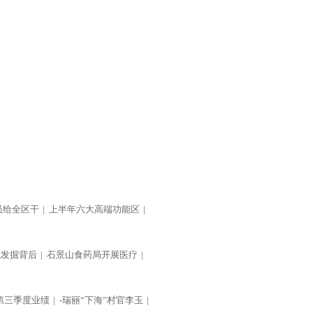
员给全区干
|
上半年六大高端功能区
|
坑发掘背后
|
石景山食药局开展医疗
|
第三季度业绩
|
-瑞丽“下海”村官李玉
|