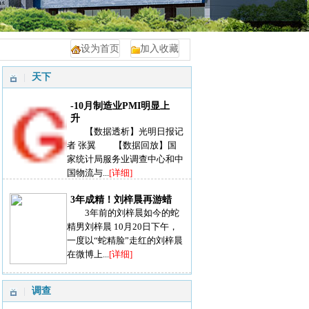
设为首页
加入收藏
天下
-10月制造业PMI明显上
升
【数据透析】光明日报记
者 张翼 【数据回放】国
家统计局服务业调查中心和中
国物流与...
[详细]
3年成精！刘梓晨再游蜡
3年前的刘梓晨如今的蛇
精男刘梓晨 10月20日下午，
一度以“蛇精脸”走红的刘梓晨
在微博上...
[详细]
调查