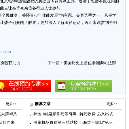
北京站5年运营版权的腾提度体育传媒主办。邀请了包括本报在内的
曲吉让布等40余位各行业人士参与。
进全民健身，关怀青少年体能发展”为主题。参赛选手之一、从事学
让孩子们开阔了眼界，更加深入了解田径运动，近距离观赏到全明
295.html
队扮靓获助力
下一篇：
美国历史上首位非洲裔司法部
推荐文章
更多>>
更多>>
北大清华共
-神医-诈骗团继-药酒有毒--解药收费-后又出坑
从何而来
-浦东机场将建第三航站楼 上海暂不规划“第三