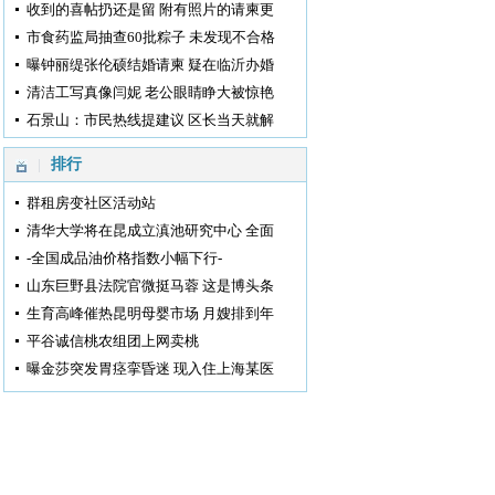
收到的喜帖扔还是留 附有照片的请柬更
市食药监局抽查60批粽子 未发现不合格
曝钟丽缇张伦硕结婚请柬 疑在临沂办婚
清洁工写真像闫妮 老公眼睛睁大被惊艳
石景山：市民热线提建议 区长当天就解
排行
群租房变社区活动站
清华大学将在昆成立滇池研究中心 全面
-全国成品油价格指数小幅下行-
山东巨野县法院官微挺马蓉 这是博头条
生育高峰催热昆明母婴市场 月嫂排到年
平谷诚信桃农组团上网卖桃
曝金莎突发胃痉挛昏迷 现入住上海某医