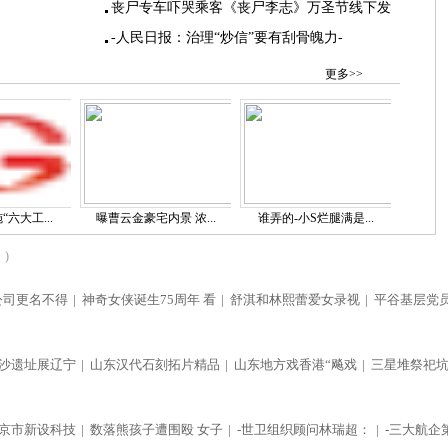
丧尸专车吓哭乘客《丧尸李志》万圣节线下发
-人民日报：治理“炒信”要有刮骨魄力-
更多>>
六大工...
曝曹云金豪宅内景 浓...
谁弄的-小S烂腿满是...
)
公司更名不得
|
神奇女侠诞生75周年 看
|
舒淇和林熙蕾爱女录视
|
平谷基层党
沙遗址展辽宁
|
山东汉代石刻拓片精品
|
山东地方戏香港“飚戏
|
三星堆祭祀
京市新设科技
|
数落熊孩子遭围殴 女子
|
-世卫组织顾问林瑞超：
|
-三大航企