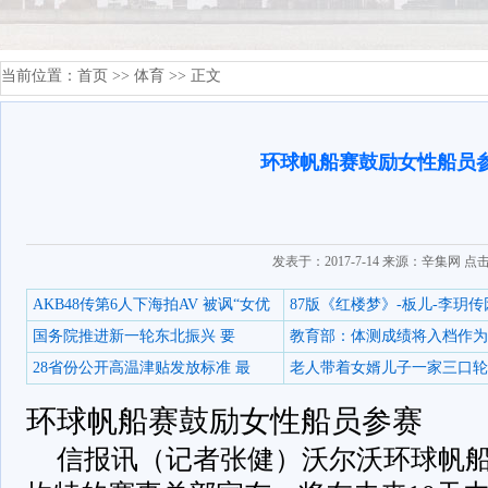
当前位置：
首页
>>
体育
>> 正文
环球帆船赛鼓励女性船员
发表于：2017-7-14 来源：辛集网 点
AKB48传第6人下海拍AV 被讽“女优
87版《红楼梦》-板儿-李玥传
国务院推进新一轮东北振兴 要
教育部：体测成绩将入档作为
28省份公开高温津贴发放标准 最
老人带着女婿儿子一家三口轮
环球帆船赛鼓励女性船员参赛
信报讯（记者张健）沃尔沃环球帆