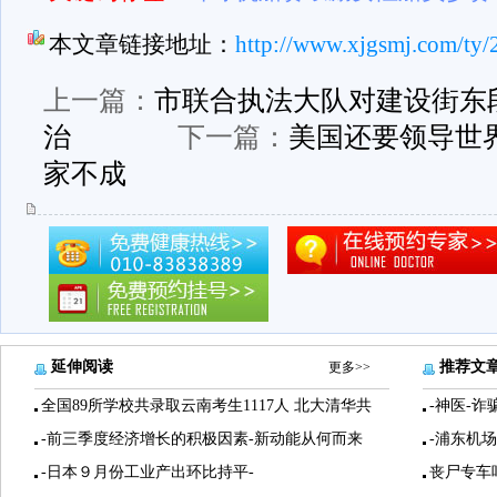
本文章链接地址：
http://www.xjgsmj.com/ty/
上一篇：
市联合执法大队对建设街东
治
下一篇：
美国还要领导世界
家不成
延伸阅读
推荐文
更多>>
全国89所学校共录取云南考生1117人 北大清华共
-神医-诈
-前三季度经济增长的积极因素-新动能从何而来
-浦东机
-日本９月份工业产出环比持平-
丧尸专车