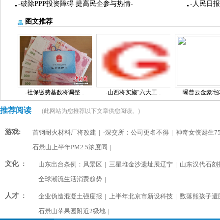
-破除PPP投资障碍 提高民企参与热情-
-人民日
图文推荐
-社保缴费基数将调整...
-山西将实施“六大工...
曝曹云金豪宅内景
推荐阅读
(此网站为您推荐以下文章供您阅读。)
游戏:
首钢耐火材料厂将改建
|
-深交所：公司更名不得
|
神奇女侠诞生75
石景山上半年PM2.5浓度同
|
文化 :
山东出台条例：风景区
|
三星堆金沙遗址展辽宁
|
山东汉代石刻
全球潮流生活消费趋势
|
人才 :
企业伪造混凝土强度报
|
上半年北京市新设科技
|
数落熊孩子遭
石景山苹果园附近2级地
|