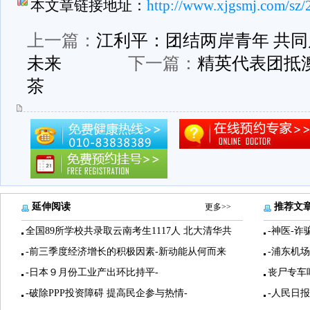
本文章链接地址：
http://www.xjgsmj.com/sz/
上一篇：
江利平：团结两岸青年 共同
未来
下一篇：
精英代表团抵
茶
延伸阅读
推荐文
更多>>
全国89所学校共录取云南考生1117人 北大清华共
-神医-诈
-前三季度经济增长的积极因素-新动能从何而来
-浦东机
-日本９月份工业产出环比持平-
丧尸专车
-破除PPP投资障碍 提高民企参与热情-
-人民日