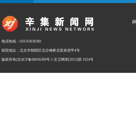
电话热线：010-83838389
医院地址：北京市朝阳区北沙滩桥北双泉堡甲4号
版权所有(京)ICP备06056309号-1 京卫网审[2013]第 1024号