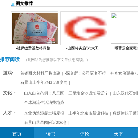
图文推荐
-社保缴费基数将调整...
-山西将实施“六大工...
曝曹云金豪宅内景
推荐阅读
(此网站为您推荐以下文章供您阅读。)
游戏:
首钢耐火材料厂将改建
|
-深交所：公司更名不得
|
神奇女侠诞生75
石景山上半年PM2.5浓度同
|
文化 :
山东出台条例：风景区
|
三星堆金沙遗址展辽宁
|
山东汉代石刻
全球潮流生活消费趋势
|
人才 :
企业伪造混凝土强度报
|
上半年北京市新设科技
|
数落熊孩子遭
石景山苹果园附近2级地
|
首页
读书
评论
天下