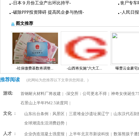
-日本９月份工业产出环比持平-
丧尸专车
-破除PPP投资障碍 提高民企参与热情-
-人民日
图文推荐
-社保缴费基数将调整...
-山西将实施“六大工...
曝曹云金豪宅内景
推荐阅读
(此网站为您推荐以下文章供您阅读。)
游戏:
首钢耐火材料厂将改建
|
-深交所：公司更名不得
|
神奇女侠诞生75
石景山上半年PM2.5浓度同
|
文化 :
山东出台条例：风景区
|
三星堆金沙遗址展辽宁
|
山东汉代石刻
全球潮流生活消费趋势
|
人才 :
企业伪造混凝土强度报
|
上半年北京市新设科技
|
数落熊孩子遭