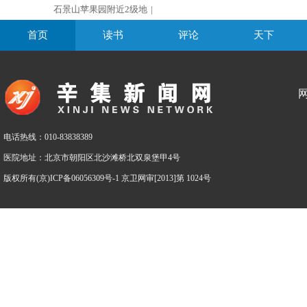
石景山苹果园附近2级地
|
首页
读书
评论
天下
电话热线：010-83838389
医院地址：北京市朝阳区北沙滩桥北双泉堡甲4号
版权所有(京)ICP备06056309号-1 京卫网审[2013]第 1024号