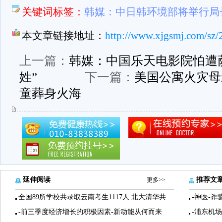
关键词标签：
韩媒：中日韩环境部将举行局
本文章链接地址：
http://www.xjgsmj.com/sz/
上一篇：
韩媒：中国乐天电影院怕遭
姓”
下一篇：
美国公寓火灾母
童葬身火海
延伸阅读
推荐文
更多>>
全国89所学校共录取云南考生1117人 北大清华共
-神医-诈
-前三季度经济增长的积极因素-新动能从何而来
-浦东机