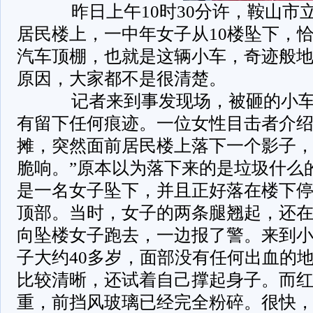
昨日上午10时30分许，鞍山市
居民楼上，一中年女子从10楼坠下，
汽车顶棚，也就是这辆小车，奇迹般
原因，大家都不是很清楚。
记者来到事发现场，被砸的小车
有留下任何痕迹。一位女性目击者介绍
摊，突然面前居民楼上落下一个影子
脆响。”原本以为落下来的是垃圾什么
是一名女子坠下，并且正好落在楼下
顶部。当时，女子的两条腿翘起，还
向坠楼女子跑去，一边报了警。来到
子大约40多岁，面部没有任何出血的
比较清晰，还试着自己撑起身子。而
重，前挡风玻璃已经完全粉碎。很快，