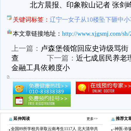
北方晨报、印象鞍山记者 张剑
关键词标签：
辽宁一女子从10楼坠下砸中小车
本文章链接地址：
http://www.xjgsmj.com/sh/
上一篇：
卢森堡领馆回应史诗级骂街
查
下一篇：
近七成居民养老
金融工具依赖度小
延伸阅读
推荐文
更多>>
全国89所学校共录取云南考生1117人 北大清华共
-神医-诈