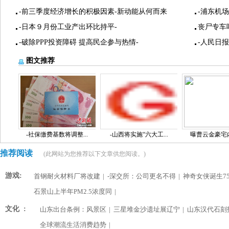
-前三季度经济增长的积极因素-新动能从何而来
-浦东机
-日本９月份工业产出环比持平-
丧尸专车
-破除PPP投资障碍 提高民企参与热情-
-人民日
图文推荐
-社保缴费基数将调整...
-山西将实施“六大工...
曝曹云金豪宅内景
推荐阅读
(此网站为您推荐以下文章供您阅读。)
游戏:
首钢耐火材料厂将改建
|
-深交所：公司更名不得
|
神奇女侠诞生75
石景山上半年PM2.5浓度同
|
文化 :
山东出台条例：风景区
|
三星堆金沙遗址展辽宁
|
山东汉代石刻
全球潮流生活消费趋势
|