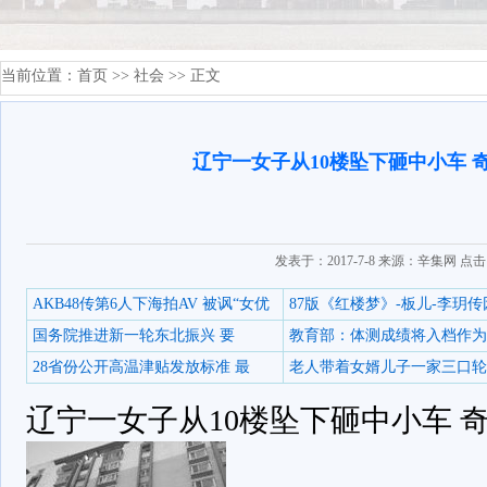
当前位置：
首页
>>
社会
>> 正文
辽宁一女子从10楼坠下砸中小车 奇
发表于：2017-7-8 来源：辛集网 点
AKB48传第6人下海拍AV 被讽“女优
87版《红楼梦》-板儿-李玥传
国务院推进新一轮东北振兴 要
教育部：体测成绩将入档作为
28省份公开高温津贴发放标准 最
老人带着女婿儿子一家三口轮
辽宁一女子从10楼坠下砸中小车 奇