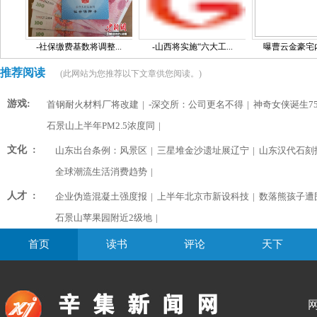
-社保缴费基数将调整...
-山西将实施“六大工...
曝曹云金豪宅内景
推荐阅读
(此网站为您推荐以下文章供您阅读。)
游戏:
首钢耐火材料厂将改建
|
-深交所：公司更名不得
|
神奇女侠诞生75
石景山上半年PM2.5浓度同
|
文化 :
山东出台条例：风景区
|
三星堆金沙遗址展辽宁
|
山东汉代石刻
全球潮流生活消费趋势
|
人才 :
企业伪造混凝土强度报
|
上半年北京市新设科技
|
数落熊孩子遭
石景山苹果园附近2级地
|
首页
读书
评论
天下