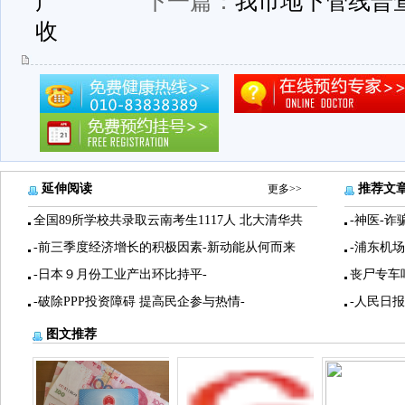
产
下一篇：
我市地下管线普
收
延伸阅读
推荐文
更多>>
全国89所学校共录取云南考生1117人 北大清华共
-神医-诈
-前三季度经济增长的积极因素-新动能从何而来
-浦东机
-日本９月份工业产出环比持平-
丧尸专车
-破除PPP投资障碍 提高民企参与热情-
-人民日
图文推荐