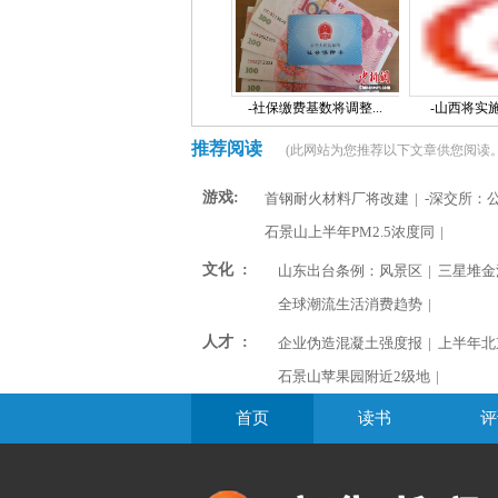
-社保缴费基数将调整...
-山西将实施“
推荐阅读
(此网站为您推荐以下文章供您阅读。
游戏:
首钢耐火材料厂将改建
|
-深交所：
石景山上半年PM2.5浓度同
|
文化 :
山东出台条例：风景区
|
三星堆金
全球潮流生活消费趋势
|
人才 :
企业伪造混凝土强度报
|
上半年北
石景山苹果园附近2级地
|
首页
读书
评