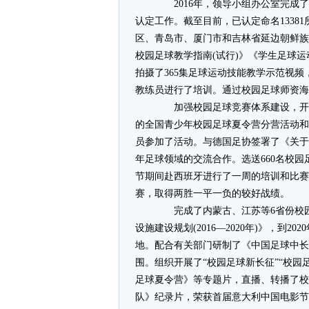
­ 2016年，领导小组办公室完成了
认定工作。截至目前，已认定命名1338
区、青岛市、厦门市和吉林省延边朝鲜族
校园足球教学指南(试行)》《学生足球运
拍摄了365集足球运动技能教学示范视频
教练员进行了培训。通过校园足球师资海
­ 加强校园足球竞赛体系建设，开
的全国青少年校园足球夏令营分营活动和3个
员参加了活动。与德国足协签署了《关于
年足球领域的交流合作。选送660名校园
节期间赴西班牙进行了一周的培训和比赛
赛，取得两胜一平一负的较好战绩。
­ 完成了内蒙古、江苏等6省份校
设施建设规划(2016—2020年)》，到
地。配合有关部门研制了《中国足球中长期发
围。组织开展了“校园足球新长征”“校
足球夏令营》等专题片，直播、转播了校
队》纪录片，荣获首届意大利中国电影节