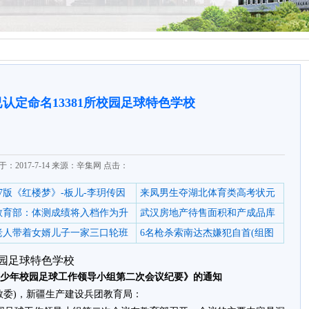
认定命名13381所校园足球特色学校
于：2017-7-14 来源：辛集网 点击：
87版《红楼梦》-板儿-李玥传因
来凤男生夺湖北体育类高考状元
教育部：体测成绩将入档作为升
武汉房地产待售面积和产成品库
老人带着女婿儿子一家三口轮班
6名枪杀索南达杰嫌犯自首(组图
校园足球特色学校
少年校园足球工作领导小组第二次会议纪要》的通知
教委)，新疆生产建设兵团教育局：