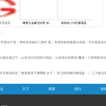
六大工...
曝曹云金豪宅内景 浓...
谁弄的-小S烂腿满是...
)
公司更名不得
|
神奇女侠诞生75周年 看
|
舒淇和林熙蕾爱女录视
|
平谷基层党
沙遗址展辽宁
|
山东汉代石刻拓片精品
|
山东地方戏香港“飚戏
|
三星堆祭祀
京市新设科技
|
数落熊孩子遭围殴 女子
|
-世卫组织顾问林瑞超：
|
-三大航企
论
天下
调查
排行
游