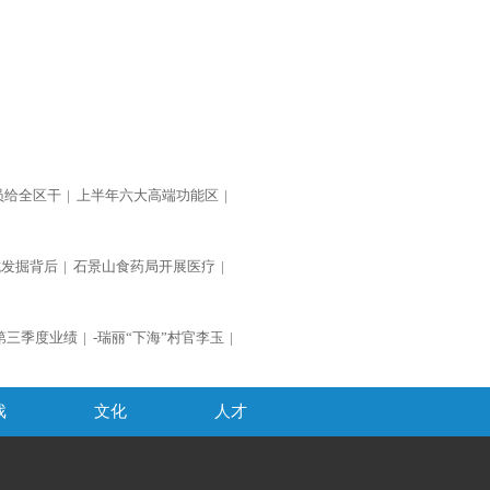
员给全区干
|
上半年六大高端功能区
|
坑发掘背后
|
石景山食药局开展医疗
|
第三季度业绩
|
-瑞丽“下海”村官李玉
|
戏
文化
人才