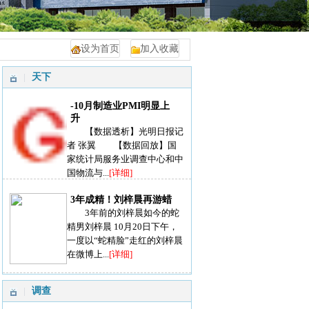
设为首页
加入收藏
天下
-10月制造业PMI明显上
升
【数据透析】光明日报记
者 张翼 【数据回放】国
家统计局服务业调查中心和中
国物流与...
[详细]
3年成精！刘梓晨再游蜡
3年前的刘梓晨如今的蛇
精男刘梓晨 10月20日下午，
一度以“蛇精脸”走红的刘梓晨
在微博上...
[详细]
调查