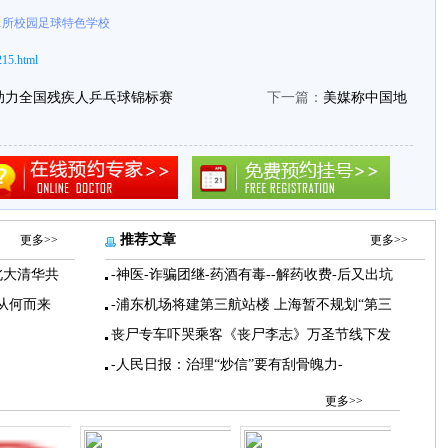
81所校园足球特色学校
215.html
助力全国残疾人乒乓球锦标赛
下一篇：
美媒称中国地
推荐文章
更多>>
更多>>
北大清华共
-神医-诈骗团继-药酒有毒--解药收费-后又出坑
从何而来
-浦东机场将建第三航站楼 上海暂不规划“第三
丧尸专车吓哭乘客《丧尸李志》万圣节线下发
-人民日报：治理“炒信”要有刮骨魄力-
更多>>