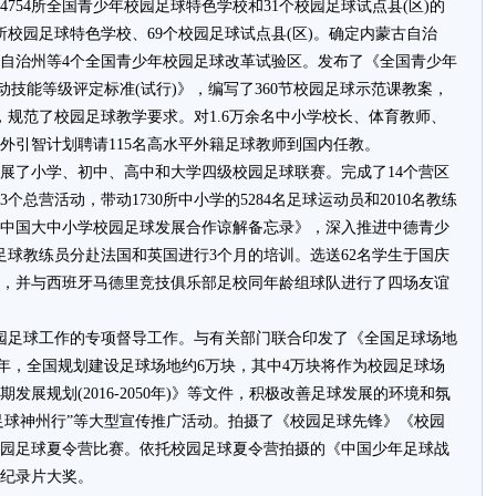
4754所全国青少年校园足球特色学校和31个校园足球试点县(区)的
1所校园足球特色学校、69个校园足球试点县(区)。确定内蒙古自治
自治州等4个全国青少年校园足球改革试验区。发布了《全国青少年
动技能等级评定标准(试行)》，编写了360节校园足球示范课教案，
，规范了校园足球教学要求。对1.6万余名中小学校长、体育教师、
外引智计划聘请115名高水平外籍足球教师到国内任教。
展了小学、初中、高中和大学四级校园足球联赛。完成了14个营区
总营活动，带动1730所中小学的5284名足球运动员和2010名教练
中国大中小学校园足球发展合作谅解备忘录》，深入推进中德青少
足球教练员分赴法国和英国进行3个月的培训。选送62名学生于国庆
，并与西班牙马德里竞技俱乐部足校同年龄组球队进行了四场友谊
园足球工作的专项督导工作。与有关部门联合印发了《全国足球场地
2020年，全国规划建设足球场地约6万块，其中4万块将作为校园足球场
展规划(2016-2050年)》等文件，积极改善足球发展的环境和氛
园足球神州行”等大型宣传推广活动。拍摄了《校园足球先锋》《校园
园足球夏令营比赛。依托校园足球夏令营拍摄的《中国少年足球战
纪录片大奖。