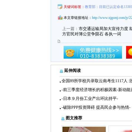
关键词标签：
教育部：目前已认定命名133
本文章链接地址：
http://www.xjgsmj.com/jy/2
上一篇：
市交通运输局加大宣传力度 
方官民对簿公堂争陨石 各执一词
延伸阅读
全国89所学校共录取云南考生1117人 
-前三季度经济增长的积极因素-新动能
-日本９月份工业产出环比持平-
-破除PPP投资障碍 提高民企参与热情-
图文推荐