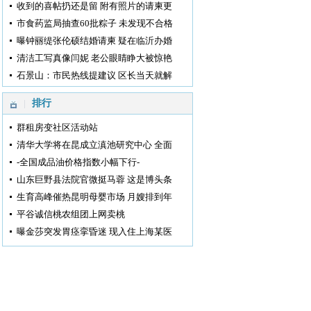
收到的喜帖扔还是留 附有照片的请柬更
市食药监局抽查60批粽子 未发现不合格
曝钟丽缇张伦硕结婚请柬 疑在临沂办婚
清洁工写真像闫妮 老公眼睛睁大被惊艳
石景山：市民热线提建议 区长当天就解
排行
群租房变社区活动站
清华大学将在昆成立滇池研究中心 全面
-全国成品油价格指数小幅下行-
山东巨野县法院官微挺马蓉 这是博头条
生育高峰催热昆明母婴市场 月嫂排到年
平谷诚信桃农组团上网卖桃
曝金莎突发胃痉挛昏迷 现入住上海某医