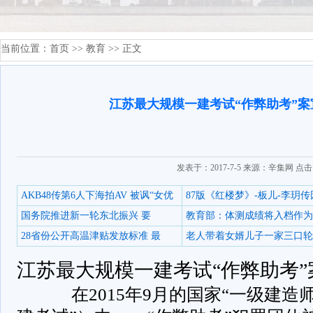
当前位置：
首页
>>
教育
>> 正文
江苏最大规模一建考试“作弊助考”案宣
发表于：2017-7-5 来源：辛集网 点
AKB48传第6人下海拍AV 被讽“女优
87版《红楼梦》-板儿-李玥传
国务院推进新一轮东北振兴 要
教育部：体测成绩将入档作为
28省份公开高温津贴发放标准 最
老人带着女婿儿子一家三口轮
江苏最大规模一建考试“作弊助考”案
­ 在2015年9月的国家“一级建造