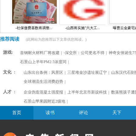
-社保缴费基数将调整...
-山西将实施“六大工...
曝曹云金豪宅内景
推荐阅读
(此网站为您推荐以下文章供您阅读。)
游戏:
首钢耐火材料厂将改建
|
-深交所：公司更名不得
|
神奇女侠诞生75
石景山上半年PM2.5浓度同
|
文化 :
山东出台条例：风景区
|
三星堆金沙遗址展辽宁
|
山东汉代石刻
全球潮流生活消费趋势
|
人才 :
企业伪造混凝土强度报
|
上半年北京市新设科技
|
数落熊孩子遭
石景山苹果园附近2级地
|
首页
读书
评论
天下