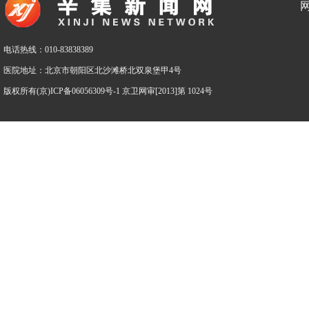
电话热线：010-83838389
医院地址：北京市朝阳区北沙滩桥北双泉堡甲4号
版权所有(京)ICP备06056309号-1 京卫网审[2013]第 1024号