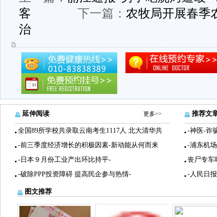
客
下一篇：
农牧局开展春季
治
延伸阅读
推荐文
更多>>
全国89所学校共录取云南考生1117人 北大清华共
-神医-诈
-前三季度经济增长的积极因素-新动能从何而来
-浦东机
-日本９月份工业产出环比持平-
丧尸专车
-破除PPP投资障碍 提高民企参与热情-
-人民日
图文推荐