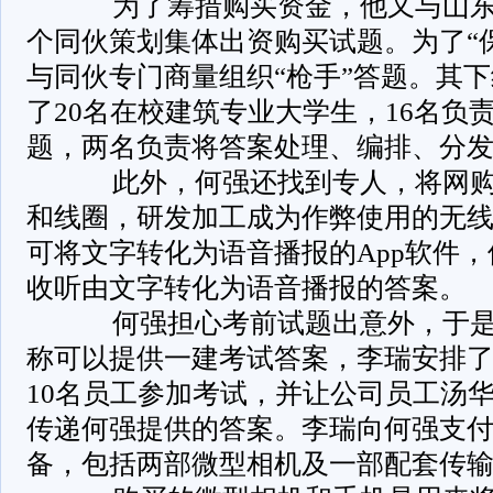
­ 为了筹措购买资金，他又与山
个同伙策划集体出资购买试题。为了“
与同伙专门商量组织“枪手”答题。其
了20名在校建筑专业大学生，16名负
题，两名负责将答案处理、编排、分
­ 此外，何强还找到专人，将网购
和线圈，研发加工成为作弊使用的无
可将文字转化为语音播报的App软件
收听由文字转化为语音播报的答案。
­ 何强担心考前试题出意外，于
称可以提供一建考试答案，李瑞安排
10名员工参加考试，并让公司员工汤
传递何强提供的答案。李瑞向何强支
备，包括两部微型相机及一部配套传