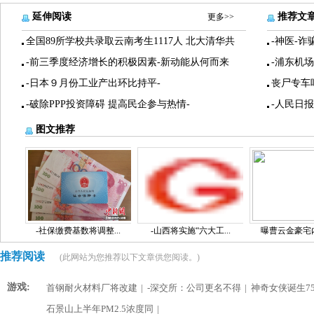
延伸阅读
推荐文
更多>>
全国89所学校共录取云南考生1117人 北大清华共
-神医-诈
-前三季度经济增长的积极因素-新动能从何而来
-浦东机
-日本９月份工业产出环比持平-
丧尸专车
-破除PPP投资障碍 提高民企参与热情-
-人民日
图文推荐
-社保缴费基数将调整...
-山西将实施“六大工...
曝曹云金豪宅内景
推荐阅读
(此网站为您推荐以下文章供您阅读。)
游戏:
首钢耐火材料厂将改建
|
-深交所：公司更名不得
|
神奇女侠诞生75
石景山上半年PM2.5浓度同
|