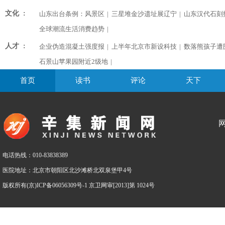
文化 :
山东出台条例：风景区
|
三星堆金沙遗址展辽宁
|
山东汉代石刻
全球潮流生活消费趋势
|
人才 :
企业伪造混凝土强度报
|
上半年北京市新设科技
|
数落熊孩子遭
石景山苹果园附近2级地
|
首页
读书
评论
天下
电话热线：010-83838389
医院地址：北京市朝阳区北沙滩桥北双泉堡甲4号
版权所有(京)ICP备06056309号-1 京卫网审[2013]第 1024号