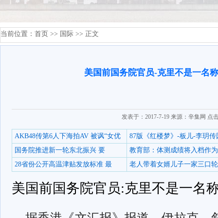
当前位置：
首页
>>
国际
>> 正文
美国前国务院官员-克里不是一名
发表于：2017-7-19 来源：辛集网 点
AKB48传第6人下海拍AV 被讽“女优
87版《红楼梦》-板儿-李玥传
国务院推进新一轮东北振兴 要
教育部：体测成绩将入档作为
28省份公开高温津贴发放标准 最
老人带着女婿儿子一家三口轮
美国前国务院官员:克里不是一名
据香港《文汇报》报道，伊拉克、