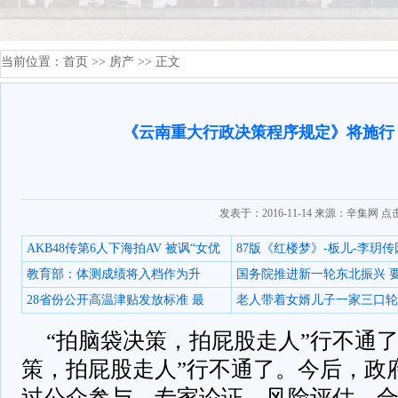
当前位置：
首页
>>
房产
>> 正文
《云南重大行政决策程序规定》将施行
发表于：2016-11-14 来源：辛集网 点
AKB48传第6人下海拍AV 被讽“女优
87版《红楼梦》-板儿-李玥传
教育部：体测成绩将入档作为升
国务院推进新一轮东北振兴 
28省份公开高温津贴发放标准 最
老人带着女婿儿子一家三口轮
“拍脑袋决策，拍屁股走人”行不通
策，拍屁股走人”行不通了。今后，政
过公众参与、专家论证、风险评估、