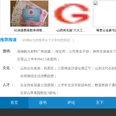
-社保缴费基数将调整...
-山西将实施“六大工...
曝曹云金豪宅内景
推荐阅读
(此网站为您推荐以下文章供您阅读。)
游戏:
首钢耐火材料厂将改建
|
-深交所：公司更名不得
|
神奇女侠诞生75
石景山上半年PM2.5浓度同
|
文化 :
山东出台条例：风景区
|
三星堆金沙遗址展辽宁
|
山东汉代石刻
全球潮流生活消费趋势
|
人才 :
企业伪造混凝土强度报
|
上半年北京市新设科技
|
数落熊孩子遭
石景山苹果园附近2级地
|
首页
读书
评论
天下