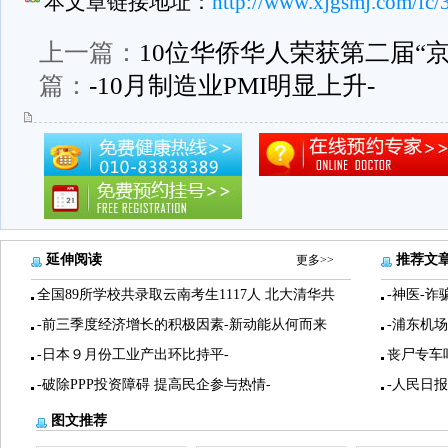
本文章链接地址：
http://www.xjgsmj.com/fc/
上一篇：
10位华侨华人荣获第二届“京
篇：
-10月制造业PMI明显上升-
延伸阅读
推荐文
更多>>
全国89所学校共录取云南考生1117人 北大清华共
-神医-诈
-前三季度经济增长的积极因素-新动能从何而来
-浦东机
-日本９月份工业产出环比持平-
丧尸专车
-破除PPP投资障碍 提高民企参与热情-
-人民日
图文推荐