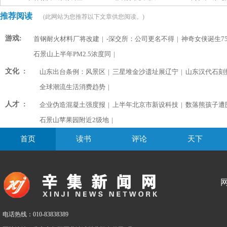
推荐阅读
(此网站为您推荐以下文章供您阅读。)
游戏:
首钢耐火材料厂将改建
|
-深交所：公司更名不得
|
神奇女侠诞生75
石景山上半年PM2.5浓度同
|
文化 :
山东出台条例：风景区
|
三星堆金沙遗址展辽宁
|
山东汉代石刻
全球潮流生活消费趋势
|
人才 :
企业伪造混凝土强度报
|
上半年北京市新设科技
|
数落熊孩子遭
石景山苹果园附近2级地
|
首页
读书
评论
天下
电话热线：010-83838389