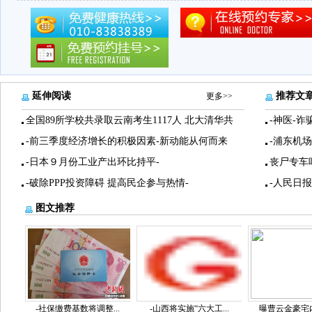
延伸阅读
推荐文
更多>>
全国89所学校共录取云南考生1117人 北大清华共
-神医-诈
-前三季度经济增长的积极因素-新动能从何而来
-浦东机
-日本９月份工业产出环比持平-
丧尸专车
-破除PPP投资障碍 提高民企参与热情-
-人民日
图文推荐
-社保缴费基数将调整...
-山西将实施“六大工...
曝曹云金豪宅内景