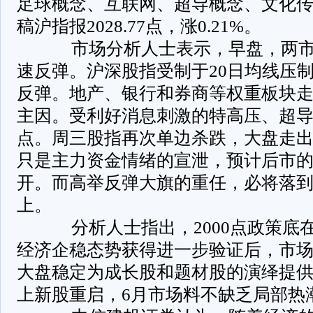
足球概念、互联网、超导概念、文化
稿沪指报2028.77点，涨0.21%。
市场分析人士表示，早盘，两市
速反弹。沪深股指受制于20日均线压
反弹。地产、银行和券商等权重板块
主因。受利好消息刺激的特高压、超
点。周三股指再次单边杀跌，大盘走
只是主力资金情绪的宣泄，预计后市
开。而高举反弹大旗的重任，必将落
上。
分析人士指出，2000点政策底在
经济企稳态势获得进一步验证后，市
大盘稳定为成长股和题材股的演绎提
上新股重启，6月市场料不缺乏局部热