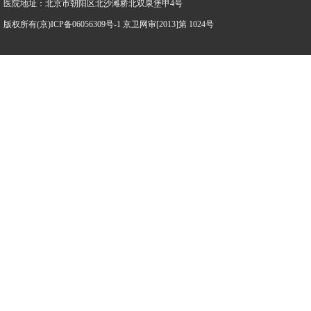
医院地址：北京市朝阳区北沙滩桥北双泉堡甲4号
版权所有(京)ICP备06056309号-1 京卫网审[2013]第 1024号