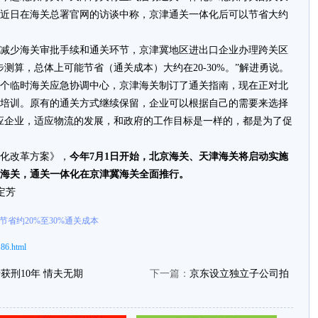
近日在海关总署官网的访谈中称，京津通关一体化后可以节省大约
少海关审批手续和通关环节，京津冀地区进出口企业办理跨关区
测算，总体上可能节省（通关成本）大约在20-30%。”解进勇说。
临时海关应急协调中心，京津海关制订了通关指南，现在正对北
进行培训。原有的通关方式继续保留，企业可以根据自己的需要来选择
应企业，适应物流的发展，和政府的工作目标是一样的，都是为了促
化改革方案》，
今年7月1日开始，北京海关、天津海关将启动实施
庄海关，通关一体化在京津冀海关全面推行。
定芳
省约20%至30%通关成本
186.html
刑10年 情夫无期
下一篇：
京东设立独立子公司拍