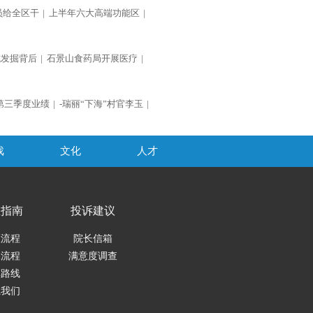
员给全区干
|
上半年六大高端功能区
|
坑发掘背后
|
石景山食药局开展医疗
|
第三季度业绩
|
-瑞丽“下海”村官李玉
|
戏
文化
人才
医指南
投诉建议
医流程
院长信箱
保流程
满意度调查
车路线
系我们