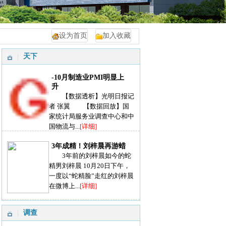
设为首页
加入收藏
天下
-10月制造业PMI明显上
升
【数据透析】光明日报记
者 张翼 【数据回放】国
家统计局服务业调查中心和中
国物流与...
[详细]
3年成精！刘梓晨再游蜡
3年前的刘梓晨如今的蛇
精男刘梓晨 10月20日下午，
一度以“蛇精脸”走红的刘梓晨
在微博上...
[详细]
调查