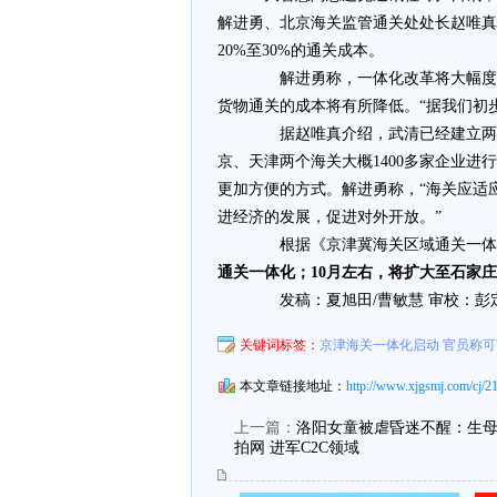
解进勇、北京海关监管通关处处长赵唯真
20%至30%的通关成本。
解进勇称，一体化改革将大幅度减
货物通关的成本将有所降低。“据我们初步
据赵唯真介绍，武清已经建立两个
京、天津两个海关大概1400多家企业
更加方便的方式。解进勇称，“海关应适
进经济的发展，促进对外开放。”
根据《京津冀海关区域通关一体
通关一体化；10月左右，将扩大至石家
发稿：夏旭田/曹敏慧 审校：彭
关键词标签：
京津海关一体化启动 官员称可节
本文章链接地址：
http://www.xjgsmj.com/cj/2
上一篇：
洛阳女童被虐昏迷不醒：生母获
拍网 进军C2C领域