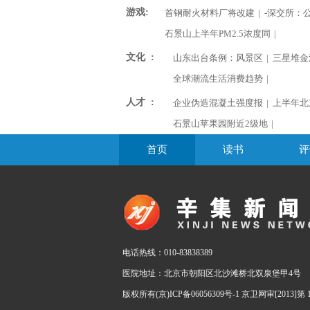
游戏:
首钢耐火材料厂将改建
|
-深交所：
石景山上半年PM2.5浓度同
|
文化 :
山东出台条例：风景区
|
三星堆金
全球潮流生活消费趋势
|
人才 :
企业伪造混凝土强度报
|
上半年北
石景山苹果园附近2级地
|
首页
读书
评
电话热线：010-83838389
医院地址：北京市朝阳区北沙滩桥北双泉堡甲4号
版权所有(京)ICP备06056309号-1 京卫网审[2013]第 