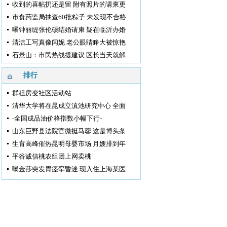
收到的喜帖扔还是留 附有照片的请柬更
市食药监局抽查60批粽子 未发现不合格
曝钟丽缇张伦硕结婚请柬 疑在临沂办婚
清洁工写真像闫妮 老公眼睛睁大被惊艳
石景山：市民热线提建议 区长当天就解
排行
群租房变社区活动站
清华大学将在昆成立滇池研究中心 全面
-全国成品油价格指数小幅下行-
山东巨野县法院官微挺马蓉 这是博头条
生育高峰催热昆明母婴市场 月嫂排到年
平谷诚信桃农组团上网卖桃
曝金莎突发胃痉挛昏迷 现入住上海某医